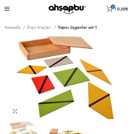
0
/
0,00
₺
Anasayfa
Duyu Araçları
Yapıcı üçgenler set 1
Click to enlarge