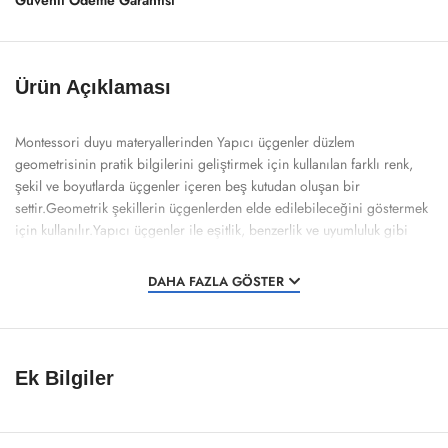
Güvenli Ödeme Garantisi
Ürün Açıklaması
Montessori duyu materyallerinden Yapıcı üçgenler düzlem
geometrisinin pratik bilgilerini geliştirmek için kullanılan farklı renk,
şekil ve boyutlarda üçgenler içeren beş kutudan oluşan bir
settir.Geometrik şekillerin üçgenlerden elde edilebileceğini göstermek
için kullanılır.Yapıcı üçgenler ile eşitlik, benzerlik ve uyumluluk gibi
kavramlar aktarılabilir.
DAHA FAZLA GÖSTER
Ek Bilgiler