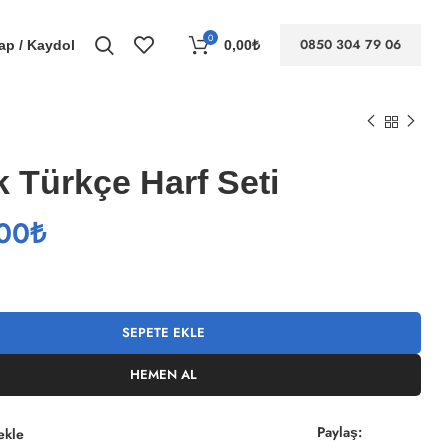
0
0850 304 79 06
Yap / Kaydol
0,00
₺
k Türkçe Harf Seti
00
₺
SEPETE EKLE
HEMEN AL
Paylaş:
ekle