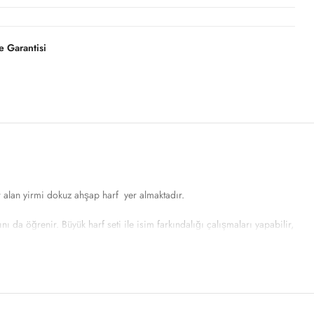
 Garantisi
er alan yirmi dokuz ahşap harf yer almaktadır.
da öğrenir. Büyük harf seti ile isim farkındalığı çalışmaları yapabilir,
gücünüz ile sınırlı.