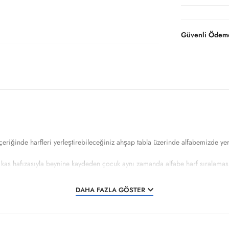
Güvenli Ödeme
içeriğinde harfleri yerleştirebileceğiniz ahşap tabla üzerinde alfabemizde y
kas hafızasıyla beynine kaydeden çocuk aynı zamanda alfabe harf sıralamasını 
üretebilirsiniz. Çok kazanımlı eğitim araçlarımızla üreteceğiniz oyunlar hayal 
DAHA FAZLA GÖSTER