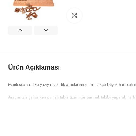
Click to enlarge
Ürün Açıklaması
Montessori dil ve yazıya hazırlık araçlarımızdan Türkçe büyük harf seti 
Aracımızla çalışırken oymalı tabla üzerinde parmak takibi yaparak harfi 
yerini bulma oyunları oynayabilir, seçtiğiniz harf ile başlayan kelimeler 