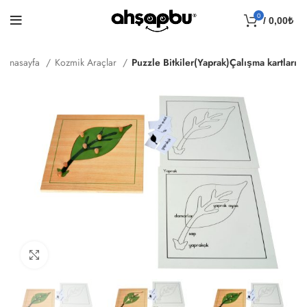
0
/
0,00
₺
Anasayfa
Kozmik Araçlar
Puzzle Bitkiler(Yaprak)Çalışma kartları
Click to enlarge