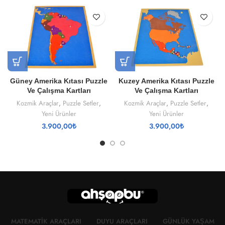
Güney Amerika Kıtası Puzzle
Kuzey Amerika Kıtası Puzzle
Ve Çalışma Kartları
Ve Çalışma Kartları
Kozmik Araçlar
,
Puzzle Setler
,
Kozmik Araçlar
,
Puzzle Setler
,
Yeni Ürünler
Yeni Ürünler
3.900,00
₺
3.900,00
₺
MATEMATIK ARAÇLARI
DUYU ARAÇLARI
GÜNLÜK YAŞAM