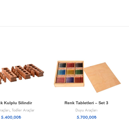
SEPETE EKLE
SEPETE EKLE
k Kulplu Silindir
Renk Tabletleri – Set 3
açları
,
Todler Araçlar
Duyu Araçları
5.400,00
₺
5.700,00
₺