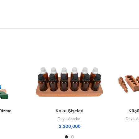
SEPETE EKLE
E
Koku Şişeleri
 Dizme
Küçü
Duyu Araçları
Duyu Ar
2.200,00
₺