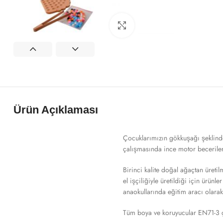
Click to enlarge
Ürün Açıklaması
Çocuklarımızın gökkuşağı şeklind
çalışmasında ince motor beceriler
Birinci kalite doğal ağaçtan üretil
el işçiliğiyle üretildiği için ürünl
anaokullarında eğitim aracı olarak k
Tüm boya ve koruyucular EN71-3 ço