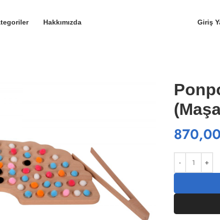
tegoriler
Hakkımızda
Giriş 
Ponp
(Maşal
870,0