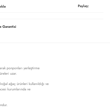
Paylaş:
ekle
 Garantisi
arak ponponları yerleştirme
releri uzar.
Doğal ağaç ürünleri kullanıldığı ve
löncesi kurumlarında ve
undur.