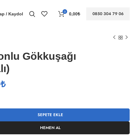
0
0850 304 79 06
Yap / Kaydol
0,00
₺
onlu Gökkuşağı
ı)
0
₺
SEPETE EKLE
HEMEN AL