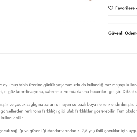
Favorilere 
Güvenli Ödeme
e oyulmuş tabla üzerine günlük yaşamımızda da kullandığımız maşayı kullan
i, el-göz koordinasyonu, sabretme ve odaklanma becerileri gelişir. Dikkat sü
miştir ve çocuk sağlığına zararı olmayan su bazlı boya ile renklendirilmiştir. 
er görsellerden renk tonu farklılığı gibi ufak farklılıklar gösterebilir. Tüm oku
ullanılabilir.
cuk sağlığı ve güvenliği standartlarındadır. 2,5 yaş üstü çocuklar için uyg